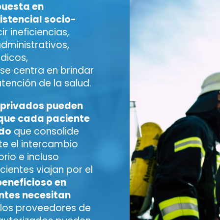
puesta en
istencial socio-
ir ineficiencias,
dministrativos,
dicos,
se centra en brindar
tención de la salud.
y privados pueden
que cada paciente
ado
que consolide
ite el intercambio
orio e incluso
ientes viajan por el
eneficioso en
ntes necesitan
 los proveedores de