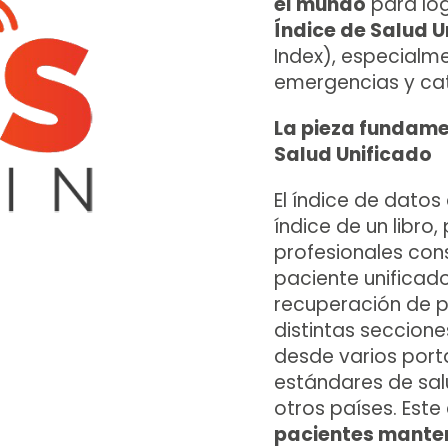
el mundo
para log
Índice de Salud U
Index), especialme
emergencias y cat
La pieza fundamen
Salud Unificado
El índice de datos
índice de un libro
profesionales con
paciente unificado
recuperación de 
distintas seccione
desde varios porta
estándares de sal
otros países. Est
pacientes manten